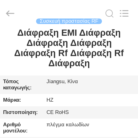
Changzhou
Haozhuo
Electronic
Co.,
Ltd..
All
Συσκευή προστασίας RF
Rights
Reserved.
Διάφραξη ΕΜΙ Διάφραξη
ΣΠΊΤΙ
Διάφραξη Διάφραξη
ΠΡΟΪΌΝΤΑ
Διάφραξη Rf Διάφραξη Rf
Διάφραξη
ΓΙΑ
ΕΜΆΣ
Τόπος
Jiangsu, Κίνα
καταγωγής:
ΞΕΝΆΓΗΣΗ
Μάρκα:
HZ
ΣΤΟ
Πιστοποίηση:
CE RoHS
ΕΡΓΟΣΤΆΣΙΟ
Αριθμό
πλέγμα καλωδίων
μοντέλου: