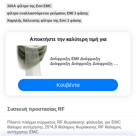
300A φίλτρο της Emi EMC
φίλτρο εναλλασσόμενου ρεύματος EMI 3 φάσης
Χαμηλής διέλευσης φίλτρο της Emi 3 φάσης
Αποκτήστε την καλύτερη τιμή για
Διάφραξη ΕΜΙ Διάφραξη
Διάφραξη Διάφραξη Διάφραξη Rf
Διάφραξη Rf Διάφραξη
Κουβέντα
Συσκευή προστασίας RF
Πλεκτό πλέγμα σύρματος RF θωράκισης φλάντζας για EMC
θάλαμο αντήχησης 25*4,8 θάλαμος θωράκισης RF θάλαμος
αντήχησης EMC