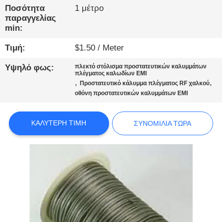
ΠΟΙΟΤΙΚΌΣ
Ποσότητα
1 μέτρο
ΈΛΕΓΧΟΣ
παραγγελίας
min:
Τιμή:
$1.50 / Meter
ΕΠΙΚΟΙΝΩΝΉΣΤΕ
ΜΑΖΊ
Υψηλό φως:
πλεκτό στόλισμα προστατευτικών καλυμμάτων
πλέγματος καλωδίων EMI
ΜΑΣ
,
,
Προστατευτικό κάλυμμα πλέγματος RF χαλκού
οθόνη προστατευτικών καλυμμάτων EMI
ΕΙΔΉΣΕΙΣ
ΚΑΛΎΤΕΡΗ ΤΙΜΉ
ΣΥΝΟΜΙΛΊΑ ΤΏΡΑ
SITEMAP
ΠΟΛΙΤΙΚΉ
ΑΠΟΡΡΉΤΟΥ