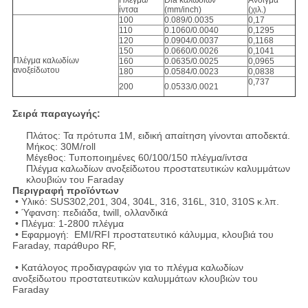
Πλέγμα/
Dia καλωδίων
Άνοιγμα
ίντσα
(mm/inch)
(χιλ.)
100
0.089/0.0035
0,17
110
0.1060/0.0040
0,1295
120
0.0904/0.0037
0,1168
150
0.0660/0.0026
0,1041
Πλέγμα καλωδίων
160
0.0635/0.0025
0,0965
ανοξείδωτου
180
0.0584/0.0023
0,0838
0,737
200
0.0533/0.0021
Σειρά παραγωγής:
Πλάτος: Τα πρότυπα 1M, ειδική απαίτηση γίνονται αποδεκτά.
Μήκος: 30M/roll
Μέγεθος: Τυποποιημένες 60/100/150 πλέγμα/ίντσα
Πλέγμα καλωδίων ανοξείδωτου προστατευτικών καλυμμάτων
κλουβιών του Faraday
Περιγραφή προϊόντων
• Υλικό: SUS302,201, 304, 304L, 316, 316L, 310, 310S κ.λπ.
• Ύφανση: πεδιάδα, twill, ολλανδικά
• Πλέγμα: 1-2800 πλέγμα
• Εφαρμογή: EMI/RFI προστατευτικό κάλυμμα, κλουβιά του
Faraday, παράθυρο RF,
• Κατάλογος προδιαγραφών για το πλέγμα καλωδίων
ανοξείδωτου προστατευτικών καλυμμάτων κλουβιών του
Faraday