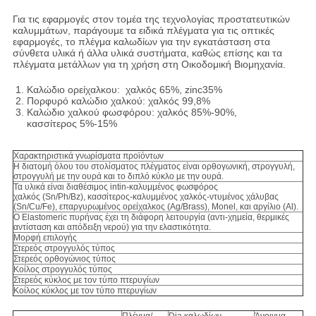
Για τις εφαρμογές στον τομέα της τεχνολογίας προστατευτικών
καλυμμάτων, παράγουμε τα ειδικά πλέγματα για τις οπτικές
εφαρμογές, το πλέγμα καλωδίων για την εγκατάσταση στα
σύνθετα υλικά ή άλλα υλικά συστήματα, καθώς επίσης και τα
πλέγματα μετάλλων για τη χρήση στη Οικοδομική Βιομηχανία.
Καλώδιο ορείχαλκου: χαλκός 65%, zinc35%
Πορφυρό καλώδιο χαλκού: χαλκός 99,8%
Καλώδιο χαλκού φωσφόρου: χαλκός 85%-90%,
κασσίτερος 5%-15%
Χαρακτηριστικά γνωρίσματα προϊόντων
Η διατομή όλου του στολίσματος πλέγματος είναι ορθογωνική, στρογγυλή,
στρογγυλή με την ουρά και το διπλό κύκλο με την ουρά.
Τα υλικά είναι διαθέσιμος intin-καλυμμένος φωσφόρος
χαλκός (Sn/Ph/Bz), κασσίτερος-καλυμμένος χαλκός-ντυμένος χάλυβας
(Sn/Cu/Fe), επαργυρωμένος ορείχαλκος (Ag/Brass), Monel, και αργίλιο (Al).
Ο Elastomeric πυρήνας έχει τη διάφορη λειτουργία (αντι-χημεία, θερμικές
αντίσταση και απόδειξη νερού) για την ελαστικότητα.
Μορφή επιλογής
Στερεός στρογγυλός τύπος
Στερεός ορθογώνιος τύπος
Κοίλος στρογγυλός τύπος
Στερεός κύκλος με τον τύπο πτερυγίων
Κοίλος κύκλος με τον τύπο πτερυγίων