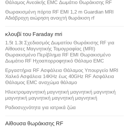
Θάλαμος Ανεοϊκής EMC Δωμάτιο Θωράκισης RF
Θωρακισμένη πόρτα RF EMI 1,2 m Guardian MRI
Αδιάβροχη αιώρηση ανοιχτή θωράκιση rf
κλουβί του Faraday mri
1.5t 1.3t Σχεδιασμός Δωματίου Θωράκισης RF για
Αίθουσες Μαγνητικής Τομογραφίας (MRI)
Θωρακισμένο Περίβλημα RF EMI Θωρακισμένο
Δωμάτιο RF Ηχοαπορροφητικό Θάλαμο EMC
Εργαστήρια RF Ασφάλεια Θάλαμος Υπουργείο MRI
Χαλκό Ασφάλεια 14KHz έως 40GHz RF Ασφάλεια
Θάλαμος EMC αναχώμα θάλαμο
Ηλεκτρομαγνητική μαγνητική μαγνητική μαγνητική
μαγνητική μαγνητική μαγνητική μαγνητική
Ραδιοσυχνότητα για ιατρικά ζώα
Αίθουσα θωράκισης RF