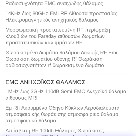
Ραδιοσυχνότητα EMC αναιχώδης θάλαμος
14KHz έως 80GHz EMI RF Αίθουσα προστασίας
Ηλεκτρομαγνητικός ανηχητικός θάλαμος
Μορφωματική προστατευμένη RF περίφραξη
κλουβιών του Faraday αιθουσών δωματίων
προστατευτικών καλυμμάτων RF
Θωρακισμένο δωμάτιο θαλάμου δοκιμής RF Emi
Θωράκιση δωματίου οθόνης Rf Θωράκιση
ραδιοσυχνοτήτων rf θωρακισμένο δωμάτιο
EMC ΑΝΗΧΟΪΚΟΣ ΘΑΛΑΜΟΣ
1MHz έως 3GHz 110dB Semi EMC Ανεχοϊκό θάλαμο
αίθουσας MRI
Εμ Rfi Ακρυμμένο Οδηγό Κύκλων Αεροδιαλύματα
ατμοσφαιρικής θωράκισης ατμοσφαιρικό θάλαμο
ατμοσφαιρικό θάλαμο
Απόσβεση RF 100db Θάλαμος Θωράκισης