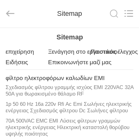
derlandse
ληνικά
日
Sitemap
本語
한국
दी
Türkçe
ndonesia
ΣΠΊΤΙ
iếng Việt
فارسی
Sitemap
Polski
ΠΡΟΪΌΝΤΑ
επιχείρηση
Ξενάγηση στο εργοστάσιο
Ποιοτικός έλεγχος
Κίνα
Ειδήσεις
Επικοινωνήστε μαζί μας
καλός
ποιότητας
ΓΙΑ
φίλτρο
ηλεκτροφόρων
φίλτρο ηλεκτροφόρων καλωδίων EMI
καλωδίων
ΕΜΆΣ
EMI
supplier.
Σχεδιασμός φίλτρου γραμμής ισχύος EMI 220VAC 32A
Copyright
50A για θωρακισμένο θάλαμο RF
©
2021
ΞΕΝΆΓΗΣΗ
-
1p 50 60 Hz 16a 220v Rfi Ac Emi Σωλήνες ηλεκτρικής
2026
Changzhou
ΣΤΟ
ενέργειας Σχεδιασμός φίλτρου Dc Σωλήνες φίλτρου
Haozhuo
Electronic
ΕΡΓΟΣΤΆΣΙΟ
Co.,
70A 500VAC EMC EMI Λύσεις φίλτρων γραμμών
Ltd..
ηλεκτρικής ενέργειας Ηλεκτρική καταστολή θορύβου
All
Rights
υψηλής ποιότητας
Reserved.