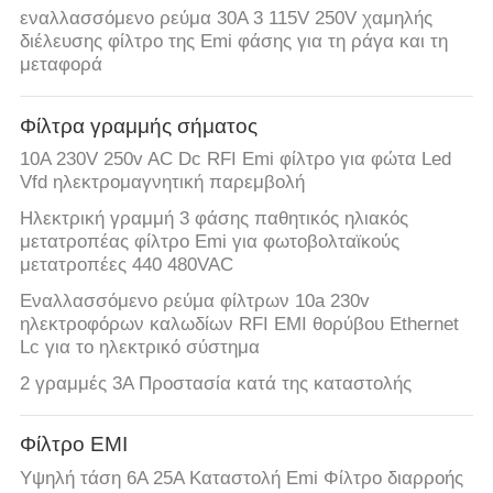
ΠΟΙΟΤΙΚΌΣ
εναλλασσόμενο ρεύμα 30A 3 115V 250V χαμηλής
ΈΛΕΓΧΟΣ
διέλευσης φίλτρο της Emi φάσης για τη ράγα και τη
μεταφορά
ΕΠΙΚΟΙΝΩΝΉΣΤΕ
Φίλτρα γραμμής σήματος
ΜΑΖΊ
10A 230V 250v AC Dc RFI Emi φίλτρο για φώτα Led
ΜΑΣ
Vfd ηλεκτρομαγνητική παρεμβολή
Ηλεκτρική γραμμή 3 φάσης παθητικός ηλιακός
μετατροπέας φίλτρο Emi για φωτοβολταϊκούς
ΕΙΔΉΣΕΙΣ
μετατροπέες 440 480VAC
Εναλλασσόμενο ρεύμα φίλτρων 10a 230v
SITEMAP
ηλεκτροφόρων καλωδίων RFI EMI θορύβου Ethernet
Lc για το ηλεκτρικό σύστημα
2 γραμμές 3Α Προστασία κατά της καταστολής
ΠΟΛΙΤΙΚΉ
ΑΠΟΡΡΉΤΟΥ
Φίλτρο EMI
Υψηλή τάση 6A 25A Καταστολή Emi Φίλτρο διαρροής