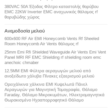
380VAC 50A Έξοδος Φίλτρο καταστολής θορύβου
EMC 22KW Inverter EMC αναχωνικός θάλαμος rf
θορυβώδης χώρος
Ανεμοδοσία μελιού
600x600 RF Air EMI Honeycomb Vents Rf Sheeled
Room Honeycomb Air Vents θάλαμος rf
25mm Emi Rfi Shielded Waveguide Air Vents Emi Vent
Panel MRI RF EMC Shielding rf shielding room emc
anechoic chmaber
12.5MM EMI Φύλτρα αεραγωγών μελιού από
ανοξείδωτο χάλυβα Πίνακες εξαερισμού μελιού
Ορειχάλκινα χάλκινα EMI Κυψελωτά Πάνελ
Αεραγωγών για Μαγνητική Τομογραφία, Θάλαμο
Faraday, Θάλαμο Μικροκυμάτων, Ηλεκτρομαγνητικά
Θωρακισμένο Ηχοαπορροφητικό Θάλαμο