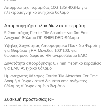
Απορροφητής πυραμίδας 10G 18G 40GHz για
ηλεκτρομαγνητικό ανηχοϊκό θάλαμο
Απορροφητήρα πλακιδίων από φερρύτη
5.2mm πάχος Ferrite Tile Absorber για 3m Emc
Ανεχοϊκό Θάλαμο RF SHIELDED Θάλαμο
Υψηλής Συχνότητας Απορροφητικό Πλακίδιο Φερρίτη
για Θωράκιση RF, Μέγεθος 100*100, για
θωρακισμένο δωμάτιο RF, ανεμοθάλαμο EMC
Δυνατότητα απορρόφησης 6,7 mm Φεριτικό κεραμίδιο
για EMC Ανεχοϊκό θάλαμο
Ημιανέχωτος θάλαμος Ferrite Tile Absorber For Emc
Δοκιμή rf θωρακιστικό δωμάτιο emc ανέχωτος
θάλαμος rf θωρακισμένο δωμάτιο
Συσκευή προστασίας RF