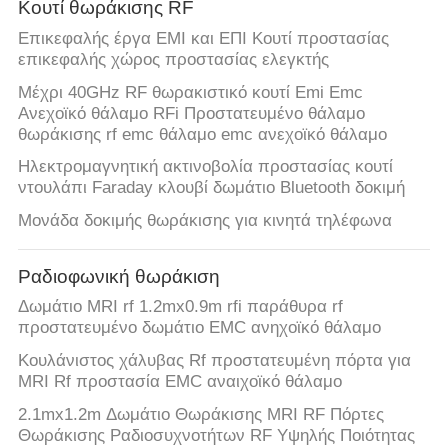
Κουτί θωράκισης RF
Επικεφαλής έργα ΕΜΙ και ΕΠΙ Κουτί προστασίας
επικεφαλής χώρος προστασίας ελεγκτής
Μέχρι 40GHz RF θωρακιστικό κουτί Emi Emc
Ανεχοϊκό θάλαμο RFi Προστατευμένο θάλαμο
θωράκισης rf emc θάλαμο emc ανεχοϊκό θάλαμο
Ηλεκτρομαγνητική ακτινοβολία προστασίας κουτί
ντουλάπι Faraday κλουβί δωμάτιο Bluetooth δοκιμή
Μονάδα δοκιμής θωράκισης για κινητά τηλέφωνα
Ραδιοφωνική θωράκιση
Δωμάτιο MRI rf 1.2mx0.9m rfi παράθυρα rf
προστατευμένο δωμάτιο EMC ανηχοϊκό θάλαμο
Κουλάνιστος χάλυβας Rf προστατευμένη πόρτα για
MRI Rf προστασία EMC αναιχοϊκό θάλαμο
2.1mx1.2m Δωμάτιο Θωράκισης MRI RF Πόρτες
Θωράκισης Ραδιοσυχνοτήτων RF Υψηλής Ποιότητας