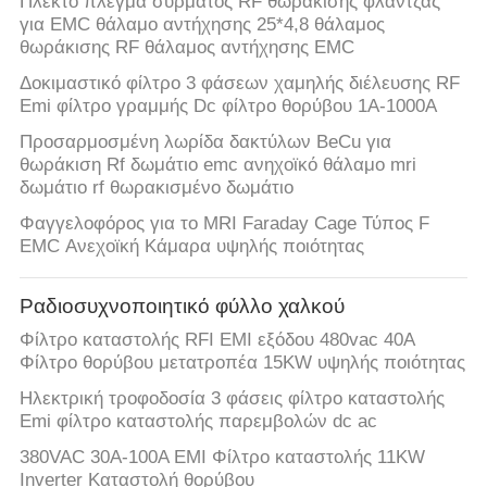
Πλεκτό πλέγμα σύρματος RF θωράκισης φλάντζας
για EMC θάλαμο αντήχησης 25*4,8 θάλαμος
θωράκισης RF θάλαμος αντήχησης EMC
Δοκιμαστικό φίλτρο 3 φάσεων χαμηλής διέλευσης RF
Emi φίλτρο γραμμής Dc φίλτρο θορύβου 1A-1000A
Προσαρμοσμένη λωρίδα δακτύλων BeCu για
θωράκιση Rf δωμάτιο emc ανηχοϊκό θάλαμο mri
δωμάτιο rf θωρακισμένο δωμάτιο
Φαγγελοφόρος για το MRI Faraday Cage Τύπος F
EMC Ανεχοϊκή Κάμαρα υψηλής ποιότητας
Ραδιοσυχνοποιητικό φύλλο χαλκού
Φίλτρο καταστολής RFI EMI εξόδου 480vac 40A
Φίλτρο θορύβου μετατροπέα 15KW υψηλής ποιότητας
Ηλεκτρική τροφοδοσία 3 φάσεις φίλτρο καταστολής
Emi φίλτρο καταστολής παρεμβολών dc ac
380VAC 30A-100A EMI Φίλτρο καταστολής 11KW
Inverter Καταστολή θορύβου