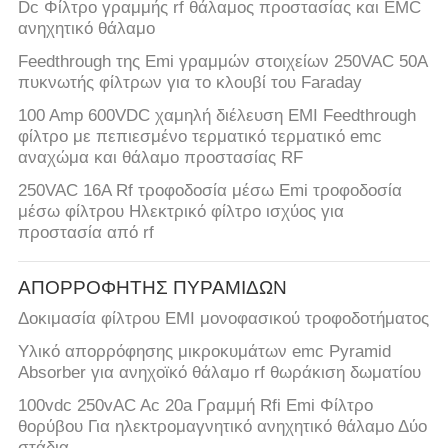
Dc Φίλτρο γραμμής rf θάλαμος προστασίας και EMC
ανηχητικό θάλαμο
Feedthrough της Emi γραμμών στοιχείων 250VAC 50A
πυκνωτής φίλτρων για το κλουβί του Faraday
100 Amp 600VDC χαμηλή διέλευση EMI Feedthrough
φίλτρο με πεπιεσμένο τερματικό τερματικό emc
αναχώμα και θάλαμο προστασίας RF
250VAC 16A Rf τροφοδοσία μέσω Emi τροφοδοσία
μέσω φίλτρου Ηλεκτρικό φίλτρο ισχύος για
προστασία από rf
ΑΠΟΡΡΟΦΗΤΗΣ ΠΥΡΑΜΙΔΩΝ
Δοκιμασία φίλτρου EMI μονοφασικού τροφοδοτήματος
Υλικό απορρόφησης μικροκυμάτων emc Pyramid
Absorber για ανηχοϊκό θάλαμο rf θωράκιση δωματίου
100vdc 250vAC Ac 20a Γραμμή Rfi Emi Φίλτρο
θορύβου Για ηλεκτρομαγνητικό ανηχητικό θάλαμο Δύο
στάδια