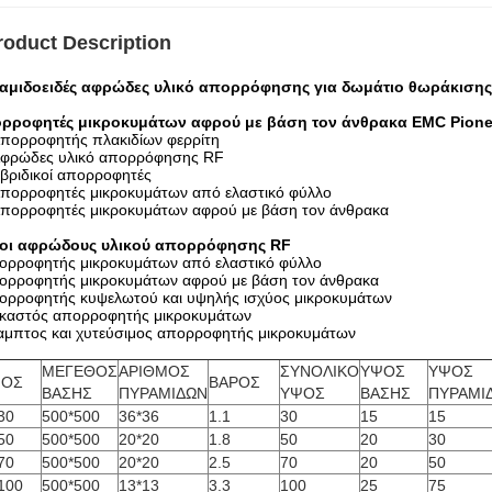
roduct Description
αμιδοειδές αφρώδες υλικό απορρόφησης για δωμάτιο θωράκισης
ρροφητές μικροκυμάτων αφρού με βάση τον άνθρακα EMC Pione
πορροφητής πλακιδίων φερρίτη
φρώδες υλικό απορρόφησης RF
βριδικοί απορροφητές
πορροφητές μικροκυμάτων από ελαστικό φύλλο
πορροφητές μικροκυμάτων αφρού με βάση τον άνθρακα
οι αφρώδους υλικού απορρόφησης RF
πορροφητής μικροκυμάτων από ελαστικό φύλλο
πορροφητής μικροκυμάτων αφρού με βάση τον άνθρακα
πορροφητής κυψελωτού και υψηλής ισχύος μικροκυμάτων
εκαστός απορροφητής μικροκυμάτων
καμπτος και χυτεύσιμος απορροφητής μικροκυμάτων
ΜΕΓΕΘΟΣ
ΑΡΙΘΜΟΣ
ΣΥΝΟΛΙΚΟ
ΥΨΟΣ
ΥΨΟΣ
ΠΟΣ
ΒΑΡΟΣ
ΒΑΣΗΣ
ΠΥΡΑΜΙΔΩΝ
ΥΨΟΣ
ΒΑΣΗΣ
ΠΥΡΑΜΙ
30
500*500
36*36
1.1
30
15
15
50
500*500
20*20
1.8
50
20
30
70
500*500
20*20
2.5
70
20
50
100
500*500
13*13
3.3
100
25
75