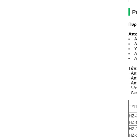
P
Πυρ
Απο
Α
Α
Υ
Α
Α
Τύπ
· Α
· Α
· Α
· Ψ
· Ά
ΤΥ
HZ-
HZ-
HZ-
HZ-