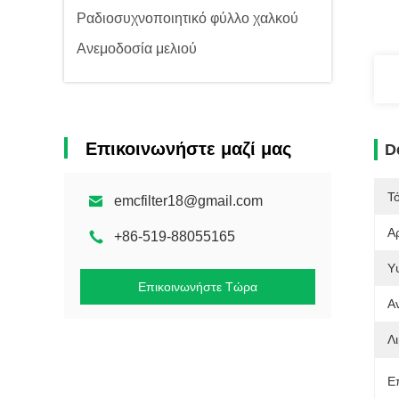
Ραδιοσυχνοποιητικό φύλλο χαλκού
Ανεμοδοσία μελιού
Επικοινωνήστε μαζί μας
D
Τ
emcfilter18@gmail.com
Α
+86-519-88055165
Υ
Επικοινωνήστε Τώρα
Α
Λι
Ε