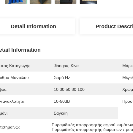
Detail Information
Product Descr
etail Information
όπος Καταγωγής
Jiangsu, Κίνα
Μάρκ
ριθμό Μοντέλου
Σειρά Hz
Μέγε
ψος:
10 30 50 80 100
Χρώμ
ντανακλότητα:
10-50dB
Προσ
μάνι:
Σαγκάη
Πυραμιδικός απορροφητής αφρού κυμάτω
πισημαίνω:
Πυραμιδικός απορροφητής δωματίων προσ