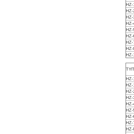
HZ-
HZ-
HZ-
HZ-
HZ-
HZ-
HZ-
HZ-
HZ-
ΤΥ
HZ-
HZ-
HZ-
HZ-
HZ-
HZ-
HZ-
HZ-
HZ-