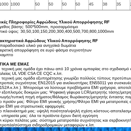
1000
1000
50
50
50
50
45
38
35
ικές Πληροφορίες Αφρώδους Υλικού Απορρόφησης RF
έγεθος βάσης: 500*500mm, προσαρμόσιμο
υπικό ύψος: 30,50,100,150,200,300,400,500,700,800,1000mm
ακτηριστικά Αφρώδους Υλικού Απορρόφησης RF
 παραδοσιακό υλικό για ανηχοϊκά δωμάτια
ξαιρετική απορρόφηση σε ευρύ φάσμα συχνοτήτων
ύκαμπτο
ΤΙΚΑ ΜΕ ΕΜΑΣ
 τεχνική μας ομάδα έχει πάνω από 10 χρόνια εμπειρίας στο σχεδιασμ
αλείας UL VDE CSA CE CQC κ.λπ.
 τεχνική μας ομάδα εξυπηρέτησης γνωρίζει πολλούς τύπους προτύπων
τροπείς συχνότητας EN12015 για ανελκυστήρες EN55011 για συσκευές 
152A κ.λπ.). Μπορούμε να λύσουμε προβλήματα EMI γρήγορα, αποτελε
 εξοπλισμός δοκιμών μας: Ψηφιακή γέφυρα LCR/μετρητής τάσης/μετρ
γωγής/τυπική πηγή σήματος/θάλαμος θωράκισης/μετρητής έντασης πα
ο προϊόν μας: Φίλτρο EMI γενικής χρήσης/Φίλτρο EMI για μετατροπείς
ρο EMI για στρατιωτικές εφαρμογές
ο πλεονέκτημά μας: υψηλή ποιότητα/υψηλή σχέση κόστους-αποτελεσμ
 υπηρεσία μας: όλα τα προϊόντα έχουν διετή εγγύηση
ι κύριοι πελάτες μας: σύστημα μετατροπέα συχνότητας και σερβοκιν
ατροπέα/σύστημα σιδηροδρομικών μεταφορών κ.λπ.