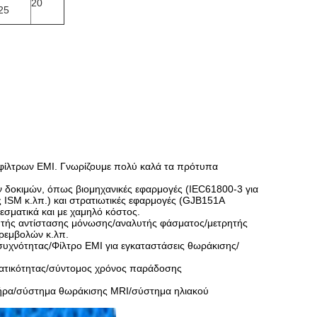
20
25
ό φίλτρων EMI. Γνωρίζουμε πολύ καλά τα πρότυπα
 δοκιμών, όπως βιομηχανικές εφαρμογές (IEC61800-3 για
ISM κ.λπ.) και στρατιωτικές εφαρμογές (GJB151A
σματικά και με χαμηλό κόστος.
ητής αντίστασης μόνωσης/αναλυτής φάσματος/μετρητής
ρεμβολών κ.λπ.
 συχνότητας/Φίλτρο EMI για εγκαταστάσεις θωράκισης/
ατικότητας/σύντομος χρόνος παράδοσης
ητήρα/σύστημα θωράκισης MRI/σύστημα ηλιακού