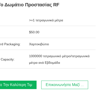
Το Δωμάτιο Προστασίας RF
>=1 τετραγωνικά μέτρα
$50.00
rd Packaging:
Χαρτοκιβώτιο
1000000 τετραγωνικό μέτρο/τετραγωνικά
 Capacity:
μέτρα ανά Εβδομάδα
ε Την Καλύτερη Τιμή
Επικοινωνήστε Μαζί Μας