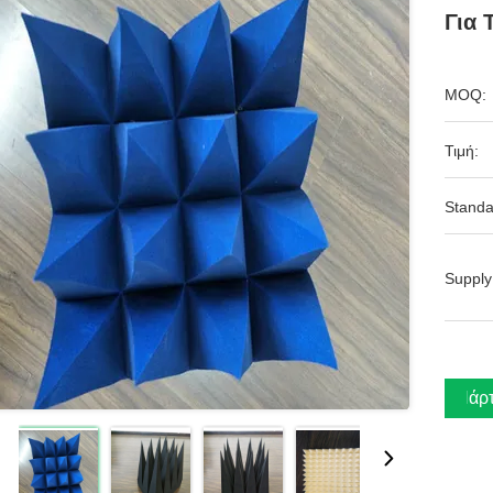
Για 
MOQ:
Τιμή:
Standa
Supply
Πάρτ