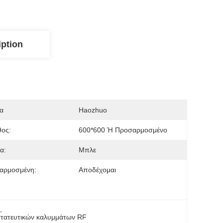
iption
α
Haozhuo
θος:
600*600 Ή Προσαρμοσμένο
α:
Μπλε
αρμοσμένη:
Αποδέχομαι
ν
, 
τατευτικών καλυμμάτων RF