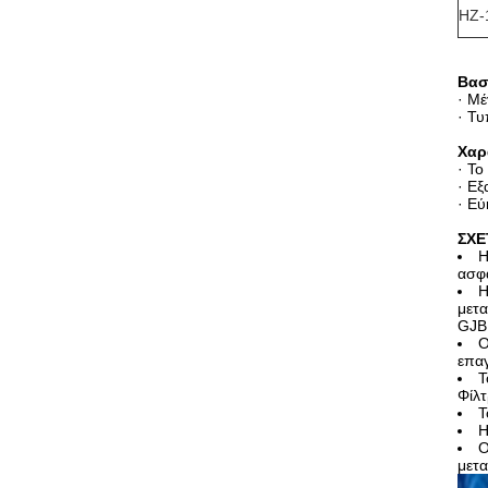
HZ-
Βασ
· Μ
· Τ
Χαρ
· Το
· Ε
· Ε
ΣΧΕ
Η
ασφ
Η
μετα
GJB
Ο
επα
Τ
Φίλτ
Τ
Η
Ο
μετ