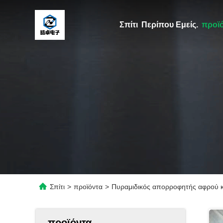
Σπίτι
Περίπου Εμείς.
προϊ
Σπίτι
>
προϊόντα
>
Πυραμιδικός απορροφητής αφρού κ
προϊόντα