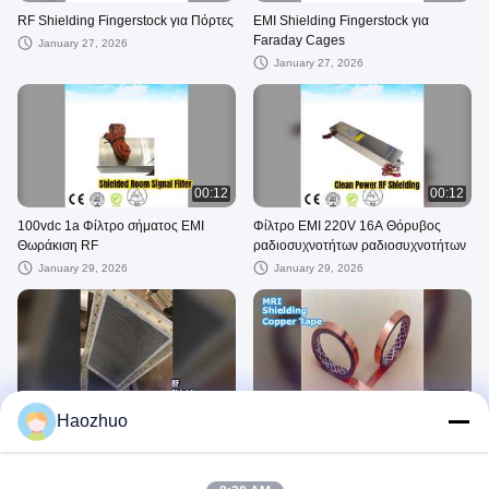
RF Shielding Fingerstock για Πόρτες
EMI Shielding Fingerstock για
Faraday Cages
January 27, 2026
January 27, 2026
00:12
00:12
100vdc 1a Φίλτρο σήματος EMI
Φίλτρο EMI 220V 16A Θόρυβος
Θωράκιση RF
ραδιοσυχνοτήτων ραδιοσυχνοτήτων
January 29, 2026
January 29, 2026
00:12
00:18
Haozhuo
Ατσάλινη κυψελοειδής εξαερισμός
MRI RF Shielding Copper Tape
RF θωράκιση 4,8 χλστ
December 29, 2025
December 29, 2025