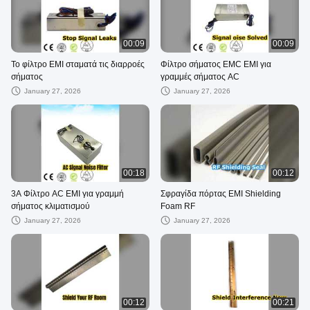
00:09
00:09
Το φίλτρο EMI σταματά τις διαρροές
Φίλτρο σήματος EMC EMI για
σήματος
γραμμές σήματος AC
January 27, 2026
January 27, 2026
00:18
00:12
3A Φίλτρο AC EMI για γραμμή
Σφραγίδα πόρτας EMI Shielding
σήματος κλιματισμού
Foam RF
January 27, 2026
January 27, 2026
00:12
00:21