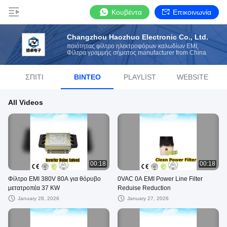
Κουβέντα
Επικοινωνία
Changzhou Haozhuo Electronic Co., Ltd.
ποιότητας φίλτρο ηλεκτροφόρων καλωδίων EMI,
Φίλτρα γραμμής σήματος manufacturer from China
ΣΠΊΤΙ
ΒΊΝΤΕΟ
PLAYLIST
WEBSITE
All Videos
00:18
00:18
Φίλτρο EMI 380V 80A για θόρυβο
0VAC 0A EMI Power Line Filter
μετατροπέα 37 KW
Reduise Reduction
January 28, 2026
January 27, 2026