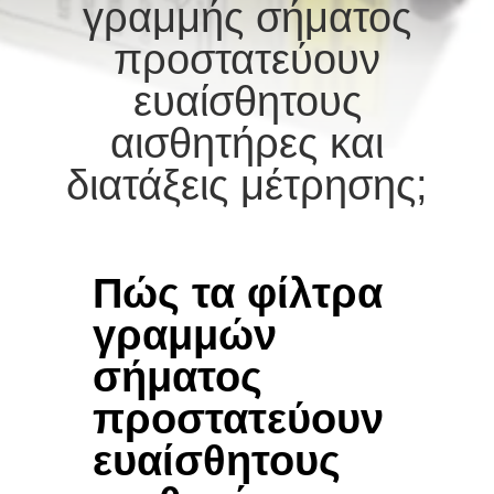
ΠΟΙΟΤΙΚΌΣ
γραμμής σήματος
ΈΛΕΓΧΟΣ
προστατεύουν
ευαίσθητους
ΕΠΙΚΟΙΝΩΝΉΣΤΕ
αισθητήρες και
ΜΑΖΊ
διατάξεις μέτρησης;
ΜΑΣ
ΕΙΔΉΣΕΙΣ
Πώς τα φίλτρα
SITEMAP
γραμμών
σήματος
ΠΟΛΙΤΙΚΉ
προστατεύουν
ΑΠΟΡΡΉΤΟΥ
ευαίσθητους