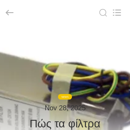
derlandse
ληνικά
日
本語
한국
दी
Türkçe
ndonesia
ΣΠΊΤΙ
iếng Việt
فارسی
Polski
ΠΡΟΪΌΝΤΑ
Κίνα
καλός
ποιότητας
ΓΙΑ
Αίθουσα
θωράκισης
RF
ΕΜΆΣ
supplier.
Copyright
©
2021
-
ΞΕΝΆΓΗΣΗ
2026
NEWS
Changzhou
Haozhuo
ΣΤΟ
Electronic
Nov 28, 2025
Co.,
ΕΡΓΟΣΤΆΣΙΟ
Ltd..
All
Rights
Πώς τα φίλτρα
Reserved.