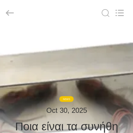
derlandse
ληνικά
日
本語
한국
दी
Türkçe
ndonesia
ΣΠΊΤΙ
iếng Việt
فارسی
Polski
ΠΡΟΪΌΝΤΑ
Κίνα
καλός
ποιότητας
ΓΙΑ
Αίθουσα
θωράκισης
RF
ΕΜΆΣ
supplier.
Copyright
©
2021
-
ΞΕΝΆΓΗΣΗ
2026
NEWS
Changzhou
Haozhuo
ΣΤΟ
Electronic
Oct 30, 2025
Co.,
ΕΡΓΟΣΤΆΣΙΟ
Ltd..
All
Rights
Ποια είναι τα συνήθη
Reserved.