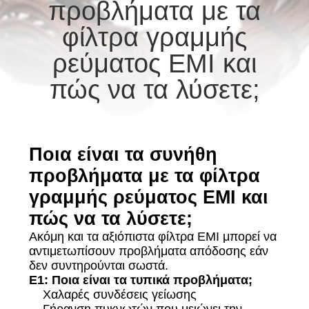
ΠΟΙΟΤΙΚΌΣ
προβλήματα με τα
ΈΛΕΓΧΟΣ
φίλτρα γραμμής
ρεύματος EMI και
ΕΠΙΚΟΙΝΩΝΉΣΤΕ
πώς να τα λύσετε;
ΜΑΖΊ
ΜΑΣ
Ποια είναι τα συνήθη
ΕΙΔΉΣΕΙΣ
προβλήματα με τα φίλτρα
γραμμής ρεύματος EMI και
SITEMAP
πώς να τα λύσετε;
Ακόμη και τα αξιόπιστα φίλτρα EMI μπορεί να
ΠΟΛΙΤΙΚΉ
αντιμετωπίσουν προβλήματα απόδοσης εάν
δεν συντηρούνται σωστά.
ΑΠΟΡΡΉΤΟΥ
Ε1: Ποια είναι τα τυπικά προβλήματα;
Χαλαρές συνδέσεις γείωσης
Γήρανση πυκνωτών που μειώνει την