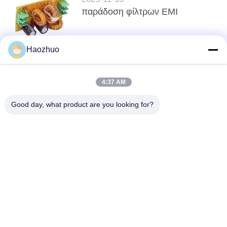
παράδοση φίλτρων EMI
Haozhuo
κορυφή
4:37 AM
Good day, what product are you looking for?
Λαϊκή κατηγορία
Όλα
Αίθουσα 
EMC ΑΝΗΧΟΪΚΟΣ 
Θωράκισης RF
ΘΑΛΑΜΟΣ
Κλουβί Του Faraday 
Κουτί Θωράκισης 
Mri
RF
Φίλτρο 
Φίλτρα Γραμμής 
Ηλεκτροφόρων 
Σήματος