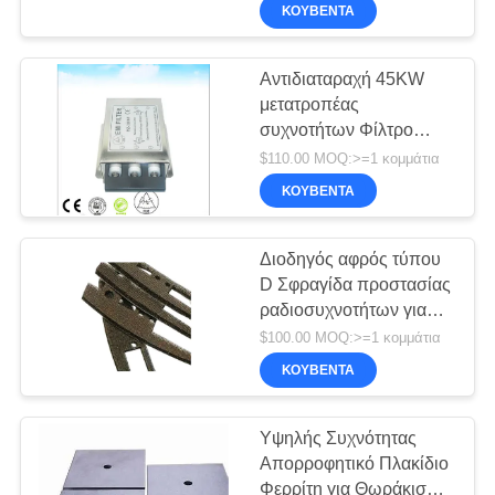
ΠΟΙΟΤΙΚΌΣ
θωρακισμένο χώρο
ΚΟΥΒΈΝΤΑ
ΈΛΕΓΧΟΣ
Αντιδιαταραχή 45KW
20
μετατροπέας
ΕΠΙΚΟΙΝΩΝΉΣΤΕ
συχνοτήτων Φίλτρο
ΜΑΖΊ
Φίλτρο EMI
καταστολής Rfi 100A
$110.00 MOQ:>=1 κομμάτια
ΜΑΣ
έξοδος
ΚΟΥΒΈΝΤΑ
ΕΙΔΉΣΕΙΣ
Διοδηγός αφρός τύπου
D Σφραγίδα προστασίας
ραδιοσυχνοτήτων για
SITEMAP
30
αίθουσα προστασίας
$100.00 MOQ:>=1 κομμάτια
ραδιοσυχνοτήτων
ΑΠΟΡΡΟΦΗΤΗΣ
ΚΟΥΒΈΝΤΑ
ΠΟΛΙΤΙΚΉ
ΠΥΡΑΜΙΔΩΝ
ΑΠΟΡΡΉΤΟΥ
Υψηλής Συχνότητας
Απορροφητικό Πλακίδιο
Φερρίτη για Θωράκιση