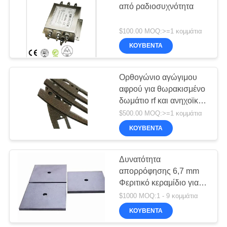
από ραδιοσυχνότητα
30
$100.00 MOQ:>=1 κομμάτια
Ραδιοσυχνοποιητικό
ΚΟΥΒΈΝΤΑ
φύλλο χαλκού
Ορθογώνιο αγώγιμου
αφρού για θωρακισμένο
δωμάτιο rf και ανηχοϊκό
θάλαμο emc rf
$500.00 MOQ:>=1 κομμάτια
θωρακισμένο δωμάτιο
ΚΟΥΒΈΝΤΑ
11
Δυνατότητα
Ανεμοδοσία μελιού
απορρόφησης 6,7 mm
Φεριτικό κεραμίδιο για
EMC Ανεχοϊκό θάλαμο
$1000 MOQ:1 - 9 κομμάτια
ΚΟΥΒΈΝΤΑ