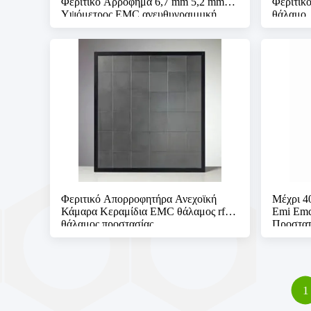
Φεριτικό Αρρόφημα 6,7 mm 5,2 mm
Φεριτικ
Υψόμετρος EMC ανευθυγραμμική
θάλαμο
Θάλασσα Ρf Θάλασσα προστασίας
Φεριτικό Απορροφητήρα Ανεχοϊκή
Μέχρι 4
Κάμαρα Κεραμίδια EMC θάλαμος rf
Emi Emc
θάλαμος προστασίας
Προστατ
emc θάλ
1