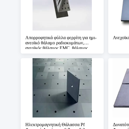
Απορροφητικά φύλλα φερρίτη για ημι-
Ανεχοϊκ
ανεοϊκό θάλαμο ραδιοκυμάτων,
ανεοϊκός θάλαμος EMC, θάλαμος
θωράκισης RF
Ηλεκτρομαγνητική Θάλασσα Ρf
Δυνατότ