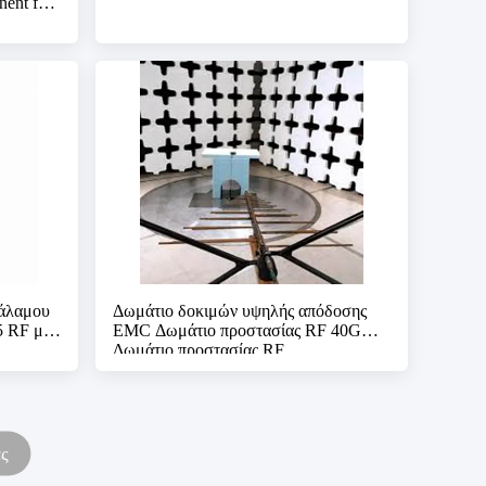
ent for
θάλαμου
Δωμάτιο δοκιμών υψηλής απόδοσης
 RF με
EMC Δωμάτιο προστασίας RF 40GHz
Δωμάτιο προστασίας RF
ες