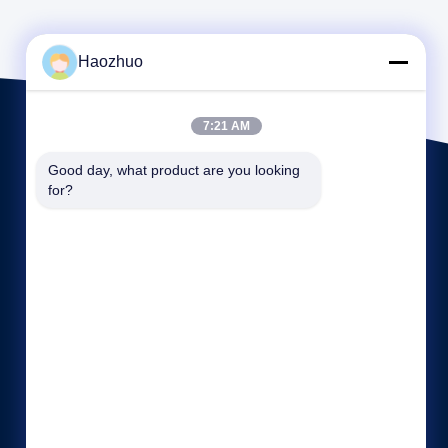
Haozhuo
7:21 AM
Good day, what product are you looking 
for?
Γρήγοροι σύνδεσμοι
Εταιρικό Προφίλ
Γύρος εργοστασίων
Ποιοτικός έλεγχος
Sitemap
Πολιτική απορρήτου