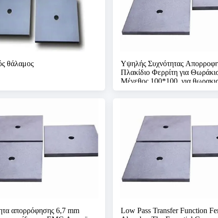
ός θάλαμος
Υψηλής Συχνότητας Απορροφη
Πλακίδιο Φερρίτη για Θωράκι
Μέγεθος 100*100, για θωρακι
δωμάτιο RF, ανεμοθάλαμο E
ητα απορρόφησης 6,7 mm
Low Pass Transfer Function Ferr