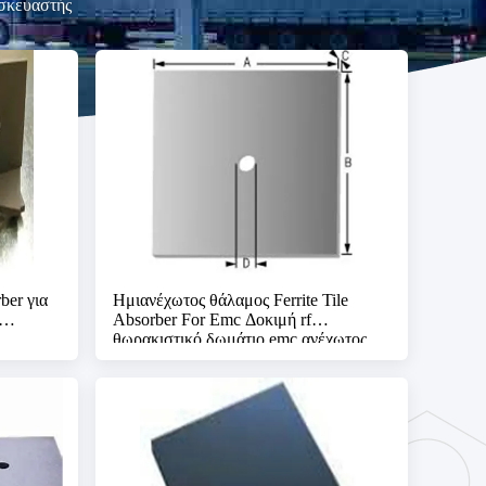
ασκευαστής
ber για
Ημιανέχωτος θάλαμος Ferrite Tile
Absorber For Emc Δοκιμή rf
θωρακιστικό δωμάτιο emc ανέχωτος
θάλαμος rf θωρακισμένο δωμάτιο