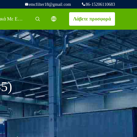
emcfilter18@gmail.com
86-15206110683
Σχετικά Με Εμάς
Λάβετε προσφορά
描述
5)