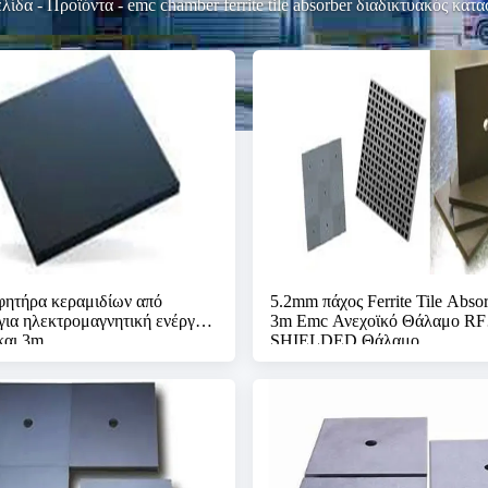
ελίδα
-
Προϊόντα
-
emc chamber ferrite tile absorber διαδικτυακός κατ
ητήρα κεραμιδίων από
5.2mm πάχος Ferrite Tile Absor
για ηλεκτρομαγνητική ενέργεια
3m Emc Ανεχοϊκό Θάλαμο RF
και 3m
SHIELDED Θάλαμο