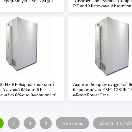
ό κεραμίδιο για EMC Ανεχοϊκό
Absorber The Essential Compon
RF and Microwave Absorption
0GHz RF θωρακιστικό κουτί
Δωμάτιο δοκιμών ανηχοϊκού 
 Ανεχοϊκό θάλαμο RFi
θωρακισμένου EMC CISPR 25
ευμένο θάλαμο θωράκισης rf
φίλτρα Power Line
αμο emc ανεχοϊκό θάλαμο
2
3
τελευταίος
Σύνολο 3 Σελίδ