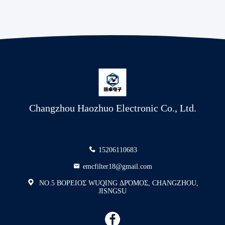
Changzhou Haozhuo Electronic Co., Ltd.
15206110683
emcfilter18@gmail.com
NO.5 ΒΟΡΕΙΟΣ WUQING ΔΡΌΜΟΣ, CHANGZHOU,
JISNGSU