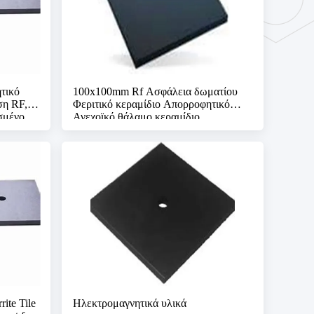
τικό
100x100mm Rf Ασφάλεια δωματίου
ση RF,
Φεριτικό κεραμίδιο Απορροφητικό
σμένο
Ανεχοϊκό θάλαμο κεραμίδιο
MC
ite Tile
Ηλεκτρομαγνητικά υλικά