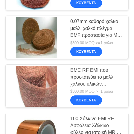
ΠΟΙΟΤΙΚΌΣ
ΚΟΥΒΈΝΤΑ
ΈΛΕΓΧΟΣ
0.07mm καθαρό χαλκό
μαλλί χαλκό πλέγμα
ΕΠΙΚΟΙΝΩΝΉΣΤΕ
EMF προστασία για MRI
ΜΑΖΊ
RF κλουβί δωμάτιο rf
$300.00 MOQ:>=1 ρόλοι
ΜΑΣ
προστασία δωμάτιο emc
ΚΟΥΒΈΝΤΑ
ανηχητικό θάλαμο
ΕΙΔΉΣΕΙΣ
EMC RF EMI που
προστατεύει το μαλλί
χαλκού υλικών
SITEMAP
διάμετρος καλωδίων
$300.00 MOQ:>=1 ρόλοι
0,07 0.08mm για το
ΚΟΥΒΈΝΤΑ
δωμάτιο MRI
PRIVACY
POLICY
100 Χάλκινο EMI RF
Ασφάλεια Χάλκινο
φύλλο για ιατρική MRI