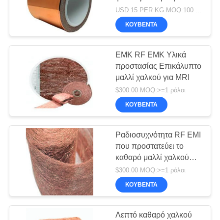
RF Ασφάλεια δωμάτιο
USD 15 PER KG MOQ:100 ΚΛ ΑΝΆ ΔΙΑΤΑΓΉ
1370MM
ΚΟΥΒΈΝΤΑ
ΕΜΚ RF ΕΜΚ Υλικά
προστασίας Επικάλυπτο
μαλλί χαλκού για MRI
$300.00 MOQ:>=1 ρόλοι
ΚΟΥΒΈΝΤΑ
Ραδιοσυχνότητα RF EMI
που προστατεύει το
καθαρό μαλλί χαλκού
λύσεων RF για την
$300.00 MOQ:>=1 ρόλοι
ανηχοειδή αίθουσα
ΚΟΥΒΈΝΤΑ
Λεπτό καθαρό χαλκού