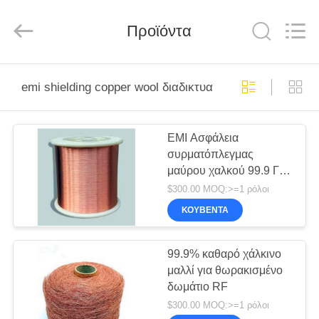
derlandse
ληνικά
日
Προϊόντα
本語
한국
दी
Türkçe
ndonesia
ΣΠΊΤΙ
iếng Việt
فارسی
emi shielding copper wool διαδικτυακή κατασκευή
Polski
ΠΡΟΪΌΝΤΑ
ΕΜΙ Ασφάλεια
Κίνα
καλός
συρματόπλεγμας
ποιότητας
ΓΙΑ
Αίθουσα
μαύρου χαλκού 99.9 Για
θωράκισης
RF
ΕΜΆΣ
EMC θάλαμο
supplier.
$300.00 MOQ:>=1 ρόλοι
Copyright
©
ΚΟΥΒΈΝΤΑ
2021
-
ΞΕΝΆΓΗΣΗ
2026
Changzhou
Haozhuo
ΣΤΟ
99.9% καθαρό χάλκινο
Electronic
Co.,
μαλλί για θωρακισμένο
ΕΡΓΟΣΤΆΣΙΟ
Ltd..
All
δωμάτιο RF
Rights
Reserved.
$300.00 MOQ:>=1 ρόλοι