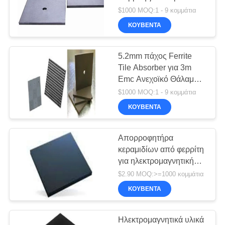
RF, Μέγεθος 100*100,
$1000 MOQ:1 - 9 κομμάτια
για θωρακισμένο
ΚΟΥΒΈΝΤΑ
δωμάτιο RF,
ανεμοθάλαμο EMC
5.2mm πάχος Ferrite
Tile Absorber για 3m
Emc Ανεχοϊκό Θάλαμο
RF SHIELDED Θάλαμο
$1000 MOQ:1 - 9 κομμάτια
ΚΟΥΒΈΝΤΑ
Απορροφητήρα
κεραμιδίων από φερρίτη
για ηλεκτρομαγνητική
ενέργεια Rf 10m και 3m
$2.90 MOQ:>=1000 κομμάτια
ΚΟΥΒΈΝΤΑ
Ηλεκτρομαγνητικά υλικά