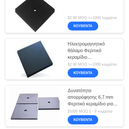
$2.90 MOQ:>=1000 κομμάτια
ΚΟΥΒΈΝΤΑ
Ηλεκτρομαγνητικό
θάλαμο Φεριτικό
κεραμίδιο
Απορροφητήρα
$2.90 MOQ:>=1000 κομμάτια
ανηχητικό θάλαμο
ΚΟΥΒΈΝΤΑ
Δυνατότητα
απορρόφησης 6,7 mm
Φεριτικό κεραμίδιο για
EMC Ανεχοϊκό θάλαμο
$1000 MOQ:1 - 9 κομμάτια
ΚΟΥΒΈΝΤΑ