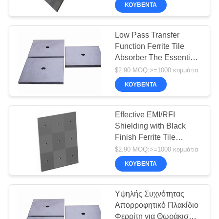
ΠΟΙΟΤΙΚΌΣ
5.2mm 6.7mm
ΚΟΥΒΈΝΤΑ
ΈΛΕΓΧΟΣ
Low Pass Transfer
Function Ferrite Tile
ΕΠΙΚΟΙΝΩΝΉΣΤΕ
Absorber The Essential
ΜΑΖΊ
Component for RF and
$2.90 MOQ:>=1000 κομμάτια
ΜΑΣ
Microwave Absorption
ΚΟΥΒΈΝΤΑ
ΕΙΔΉΣΕΙΣ
Effective EMI/RFI
Shielding with Black
Finish Ferrite Tile
SITEMAP
Absorber and Stopband
$2.90 MOQ:>=1000 κομμάτια
Attenuation of 70-100dB
ΚΟΥΒΈΝΤΑ
PRIVACY
POLICY
Υψηλής Συχνότητας
Απορροφητικό Πλακίδιο
Φερρίτη για Θωράκιση