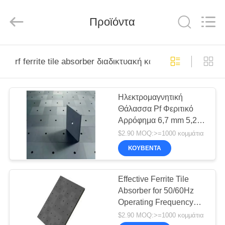
derlandse
ληνικά
日
Προϊόντα
本語
한국
दी
Türkçe
ndonesia
ΣΠΊΤΙ
iếng Việt
فارسی
rf ferrite tile absorber διαδικτυακή κατασκευή
Polski
ΠΡΟΪΌΝΤΑ
Ηλεκτρομαγνητική
Κίνα
καλός
Θάλασσα Ρf Φεριτικό
ποιότητας
ΓΙΑ
Αίθουσα
Αρρόφημα 6,7 mm 5,2
θωράκισης
RF
ΕΜΆΣ
mm Υψόμετρος EMC
supplier.
$2.90 MOQ:>=1000 κομμάτια
Copyright
ανευθυγραμμική
©
ΚΟΥΒΈΝΤΑ
2021
Θάλασσα Ρf Θάλασσα
-
ΞΕΝΆΓΗΣΗ
2026
προστασίας
Changzhou
Haozhuo
ΣΤΟ
Effective Ferrite Tile
Electronic
Co.,
Absorber for 50/60Hz
ΕΡΓΟΣΤΆΣΙΟ
Ltd..
All
Operating Frequency
Rights
Reserved.
and Standard Size
$2.90 MOQ:>=1000 κομμάτια