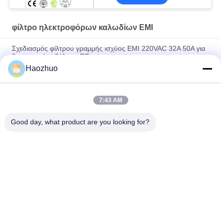
φίλτρο ηλεκτροφόρων καλωδίων EMI
Σχεδιασμός φίλτρου γραμμής ισχύος EMI 220VAC 32A 50A για
θωρακισμένο θάλαμο RF
Haozhuo
1p 50 60 Hz 16a 220v Rfi Ac Emi Σωλήνες ηλεκτρικής ενέργειας
Σχεδιασμός φίλτρου Dc Σωλήνες φίλτρου
7:43 AM
70A 500VAC EMC EMI Λύσεις φίλτρων γραμμών ηλεκτρικής
ενέργειας Ηλεκτρική καταστολή θορύβου υψηλής ποιότητας
Good day, what product are you looking for?
Λαϊκή κατηγορία
Όλα
Αίθουσα 
EMC ΑΝΗΧΟΪΚΟΣ 
Θωράκισης RF
ΘΑΛΑΜΟΣ
Κλουβί Του Faraday 
Κουτί Θωράκισης 
Mri
RF