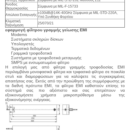
Αντοχή Τερματικού
Σύμφωνα με MIL-STD-202 Μέθοδος 211
Άνοδος
Σύμφωνα με MIL-F-15733
Θερμοκρασίας
≥100dB@14K-40GHz Σύμφωνα με MIL-STD-220A,
Απώλεια Εισαγωγής
Υπό Συνθήκη Φορτίου
Κλιματική
25/070/21
Ταξινόμηση
εφαρμογή φίλτρου γραμμής γείωσης EMI
Modems
Συστήματα σκληρών δίσκων
Υπολογιστές
Τερματικά δεδομένων
Γραμμικά τροφοδοτικά
Συστήματα με τροφοδοτικά μεταγωγής
SMPS με ενσωματωμένο φίλτρο
Η επιλογή μας από φίλτρα γραμμής τροφοδοσίας EMI
περιλαμβάνει μονοφασικά φίλτρα και τριφασικά φίλτρα σε ποικιλία
στυλ και διαμορφώσεων για να καλύψετε τις συγκεκριμένες
απαιτήσεις σας. Εκτός από την προώθηση της συμμόρφωσης με
τα διεθνή πρότυπα EMI, τα φίλτρα EMI καθιστούν επίσης το
σύστημά σας πιο αξιόπιστο και σας επιτρέπουν να
εξοικονομήσετε χρήματα μακροπρόθεσμα μέσω της
εξοικονόμησης ενέργειας.