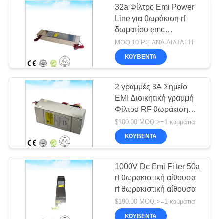
32a Φίλτρο Emi Power
Line για θωράκιση rf
δωματίου emc
ανηχοϊκός θάλαμος
MOQ:10 PC ΑΝΆ ΔΙΑΤΑΓΉ
θαλάμου
ΚΟΥΒΈΝΤΑ
2 γραμμές 3A Σημείο
EMI Διοικητική γραμμή
Φίλτρο RF θωράκιση
θάλαμος EMC
$100.00 MOQ:>=1 κομμάτια
ΚΟΥΒΈΝΤΑ
1000V Dc Emi Filter 50a
rf θωρακιστική αίθουσα
rf θωρακιστική αίθουσα
$190.00 MOQ:>=1 κομμάτια
ΚΟΥΒΈΝΤΑ