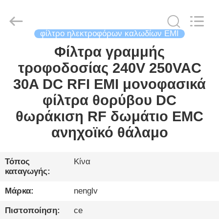
Changzhou
Haozhuo
Electronic
Co.,
Ltd..
All
φίλτρο ηλεκτροφόρων καλωδίων EMI
Rights
Reserved.
Φίλτρα γραμμής
ΣΠΊΤΙ
τροφοδοσίας 240V 250VAC
ΠΡΟΪΌΝΤΑ
30A DC RFI EMI μονοφασικά
φίλτρα θορύβου DC
ΓΙΑ
θωράκιση RF δωμάτιο EMC
ΕΜΆΣ
ανηχοϊκό θάλαμο
ΞΕΝΆΓΗΣΗ
Τόπος
Κίνα
καταγωγής:
ΣΤΟ
ΕΡΓΟΣΤΆΣΙΟ
Μάρκα:
nenglv
Πιστοποίηση:
ce