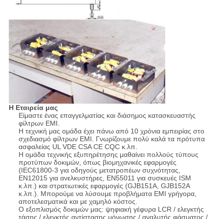
Η Εταιρεία μας
Είμαστε ένας επαγγελματίας και διάσημος κατασκευαστής
φίλτρων EMI.
Η τεχνική μας ομάδα έχει πάνω από 10 χρόνια εμπειρίας στο
σχεδιασμό φίλτρων EMI. Γνωρίζουμε πολύ καλά τα πρότυπα
ασφαλείας UL VDE CSA CE CQC κ.λπ.
Η ομάδα τεχνικής εξυπηρέτησης μαθαίνει πολλούς τύπους
προτύπων δοκιμών, όπως βιομηχανικές εφαρμογές
(IEC61800-3 για οδηγούς μετατροπέων συχνότητας,
EN12015 για ανελκυστήρες, EN55011 για συσκευές ISM
κ.λπ.) και στρατιωτικές εφαρμογές (GJB151A, GJB152A
κ.λπ.). Μπορούμε να λύσουμε προβλήματα EMI γρήγορα,
αποτελεσματικά και με χαμηλό κόστος.
Ο εξοπλισμός δοκιμών μας: ψηφιακή γέφυρα LCR / ελεγκτής
τάσης / ελεγκτής αντίστασης μόνωσης / αναλυτής φάσματος /