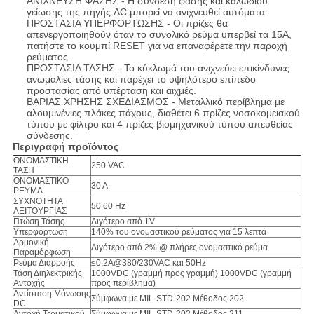
ΑΝΙΧΝΕΥΣΗ ΦΑΣΗΣ - Η σύνδεση φάσης και καλωδίου
γείωσης της πηγής AC μπορεί να ανιχνευθεί αυτόματα.
ΠΡΟΣΤΑΣΙΑ ΥΠΕΡΦΟΡΤΩΣΗΣ - Οι πρίζες θα
απενεργοποιηθούν όταν το συνολικό ρεύμα υπερβεί τα 15A,
πατήστε το κουμπί RESET για να επαναφέρετε την παροχή
ρεύματος.
ΠΡΟΣΤΑΣΙΑ ΤΑΣΗΣ - Το κύκλωμά του ανιχνεύει επικίνδυνες
ανωμαλίες τάσης και παρέχει το υψηλότερο επίπεδο
προστασίας από υπέρταση και αιχμές.
ΒΑΡΙΑΣ ΧΡΗΣΗΣ ΣΧΕΔΙΑΣΜΟΣ - Μεταλλικό περίβλημα με
αλουμινένιες πλάκες πάχους, διαθέτει 6 πρίζες νοσοκομειακού
τύπου με φίλτρο και 4 πρίζες βιομηχανικού τύπου απευθείας
σύνδεσης.
Περιγραφή προϊόντος
ΟΝΟΜΑΣΤΙΚΗ
250 VAC
ΤΑΣΗ
ΟΝΟΜΑΣΤΙΚΟ
30 A
ΡΕΥΜΑ
ΣΥΧΝΟΤΗΤΑ
50 60 Hz
ΛΕΙΤΟΥΡΓΙΑΣ
Πτώση Τάσης
Λιγότερο από 1V
Υπερφόρτωση
140% του ονομαστικού ρεύματος για 15 λεπτά
Αρμονική
Λιγότερο από 2% @ πλήρες ονομαστικό ρεύμα
Παραμόρφωση
Ρεύμα Διαρροής
≤0.2A@380/230VAC και 50Hz
Τάση Διηλεκτρικής
1000VDC (γραμμή προς γραμμή) 1000VDC (γραμμή
Αντοχής
προς περίβλημα)
Αντίσταση Μόνωσης
Σύμφωνα με MIL-STD-202 Μέθοδος 202
DC