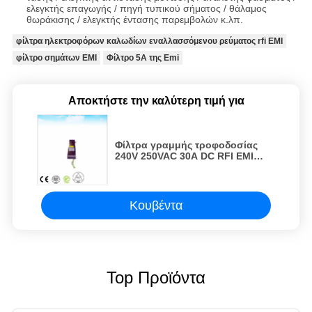
ελεγκτής επαγωγής / πηγή τυπικού σήματος / θάλαμος
θωράκισης / ελεγκτής έντασης παρεμβολών κ.λπ.
φίλτρα ηλεκτροφόρων καλωδίων εναλλασσόμενου ρεύματος rfi EMI
φίλτρο σημάτων EMI
Φίλτρο 5A της Emi
Αποκτήστε την καλύτερη τιμή για
Φίλτρα γραμμής τροφοδοσίας
240V 250VAC 30A DC RFI EMI
μονοφασικά φίλτρα θορύβου DC
θωράκιση RF δωμάτιο EMC
ανηχοϊκό θάλαμο
Κουβέντα
Top Προϊόντα