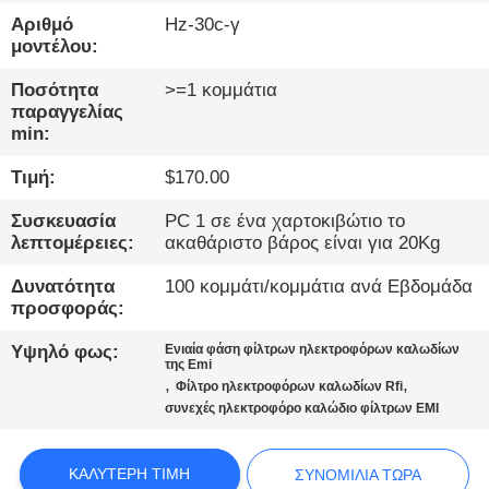
ΠΟΙΟΤΙΚΌΣ
Αριθμό
Hz-30c-γ
ΈΛΕΓΧΟΣ
μοντέλου:
Ποσότητα
>=1 κομμάτια
ΕΠΙΚΟΙΝΩΝΉΣΤΕ
παραγγελίας
min:
ΜΑΖΊ
Τιμή:
$170.00
ΜΑΣ
Συσκευασία
PC 1 σε ένα χαρτοκιβώτιο το
λεπτομέρειες:
ακαθάριστο βάρος είναι για 20Kg
ΕΙΔΉΣΕΙΣ
Δυνατότητα
100 κομμάτι/κομμάτια ανά Εβδομάδα
προσφοράς:
SITEMAP
Υψηλό φως:
Ενιαία φάση φίλτρων ηλεκτροφόρων καλωδίων
της Emi
ΠΟΛΙΤΙΚΉ
,
,
Φίλτρο ηλεκτροφόρων καλωδίων Rfi
συνεχές ηλεκτροφόρο καλώδιο φίλτρων EMI
ΑΠΟΡΡΉΤΟΥ
ΚΑΛΎΤΕΡΗ ΤΙΜΉ
ΣΥΝΟΜΙΛΊΑ ΤΏΡΑ