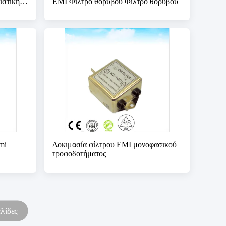
ιστική
EMI Φίλτρο θορύβου Φίλτρο θορύβου
mi
Δοκιμασία φίλτρου EMI μονοφασικού
τροφοδοτήματος
λίδες