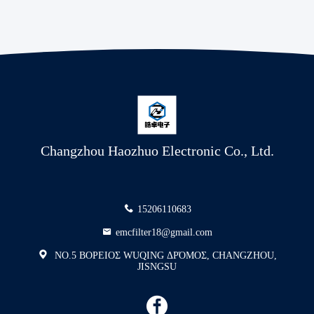
Changzhou Haozhuo Electronic Co., Ltd.
15206110683
emcfilter18@gmail.com
NO.5 ΒΟΡΕΙΟΣ WUQING ΔΡΌΜΟΣ, CHANGZHOU,
JISNGSU