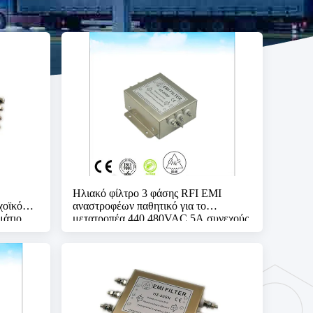
Ηλιακό φίλτρο 3 φάσης RFI EMI
χοϊκό
αναστροφέων παθητικό για το
μάτιο
μετατροπέα 440 480VAC 5A συνεχούς
συνεχούς ρεύματος