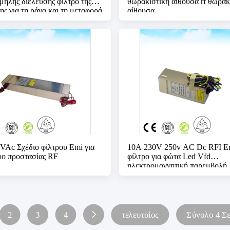
μηλής διέλευσης φίλτρο της
θωρακιστική αίθουσα rf θωρακ
ς για τη ράγα και τη μεταφορά
αίθουσα
VAc Σχέδιο φίλτρου Emi για
10A 230V 250v AC Dc RFI E
μο προστασίας RF
φίλτρο για φώτα Led Vfd
ηλεκτρομαγνητική παρεμβολή
2
3
4
τελευταίος
Σύνολο 4 Σε