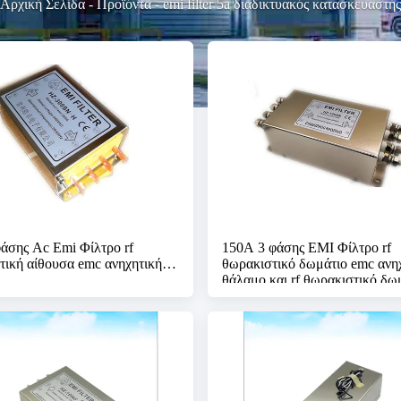
Αρχική Σελίδα
-
Προϊόντα
-
emi filter 5a διαδικτυακός κατασκευαστής
φάσης Ac Emi Φίλτρο rf
150Α 3 φάσης ΕΜΙ Φίλτρο rf
τική αίθουσα emc ανηχητική
θωρακιστικό δωμάτιο emc ανη
θάλαμο και rf θωρακιστικό δω