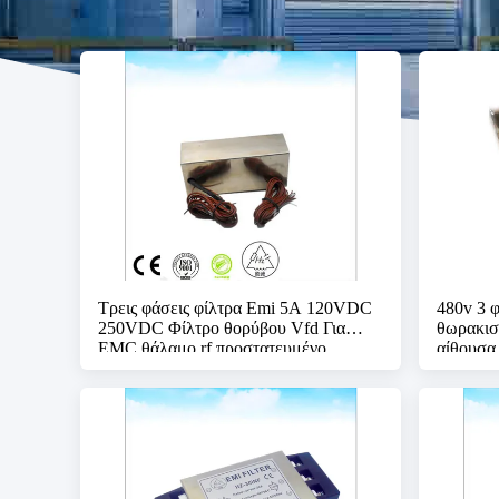
Τρεις φάσεις φίλτρα Emi 5A 120VDC
480v 3 
250VDC Φίλτρο θορύβου Vfd Για
θωρακισ
EMC θάλαμο rf προστατευμένο
αίθουσα
δωμάτιο