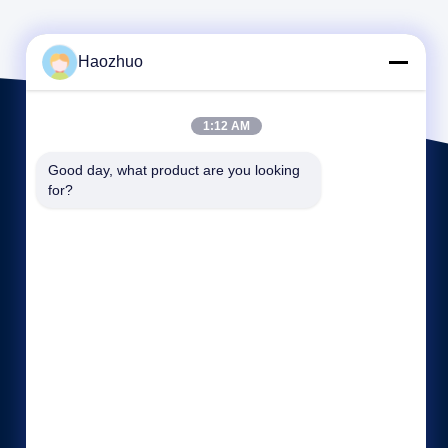
Haozhuo
1:12 AM
Good day, what product are you looking 
for?
Γρήγοροι σύνδεσμοι
Εταιρικό Προφίλ
Γύρος εργοστασίων
Ποιοτικός έλεγχος
Sitemap
Πολιτική απορρήτου