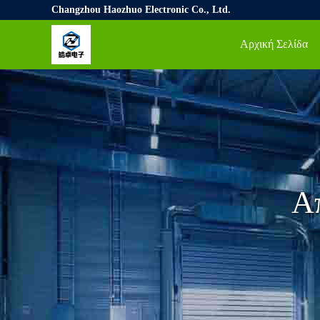
Changzhou Haozhuo Electronic Co., Ltd.
Αρχική Σελίδα
Α