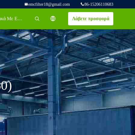
emcfilter18@gmail.com
86-15206110683
Σχετικά Με Εμάς
Λάβετε προσφορά
描述
0)