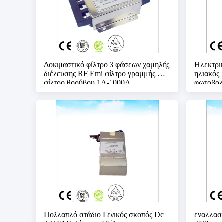
Δοκιμαστικό φίλτρο 3 φάσεων χαμηλής
Ηλεκτρι
διέλευσης RF Emi φίλτρο γραμμής Dc
ηλιακός 
φίλτρο θορύβου 1A-1000A
φωτοβολ
480VA
Πολλαπλό στάδιο Γενικός σκοπός Dc
εναλλασ