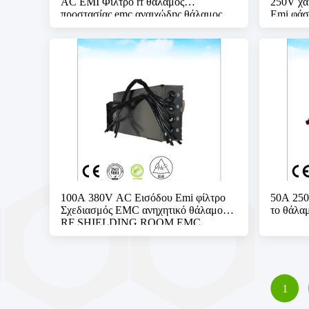
AC EMI Φίλτρο rf θάλαμος
250V χα
προστασίας emc αναιχώδης θάλαμος
Emi φάση
100A 380V AC Εισόδου Emi φίλτρο
50A 250
Σχεδιασμός EMC ανηχητικό θάλαμο
το θάλα
RF SHIELDING ROOM EMC
ανηχητικό θάλαμο
1