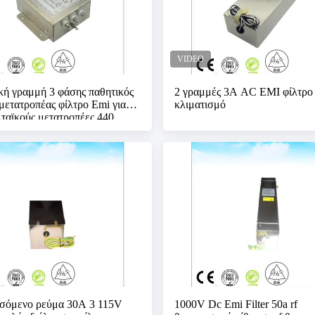
κή γραμμή 3 φάσης παθητικός
2 γραμμές 3A AC EMI φίλτρο 
μετατροπέας φίλτρο Emi για
κλιματισμό
ταϊκούς μετατροπέες 440
C
σόμενο ρεύμα 30A 3 115V
1000V Dc Emi Filter 50a rf