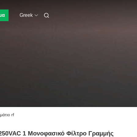
μα
Greek
άτιο rf
250VAC 1 Μονοφασικό Φίλτρο Γραμμής