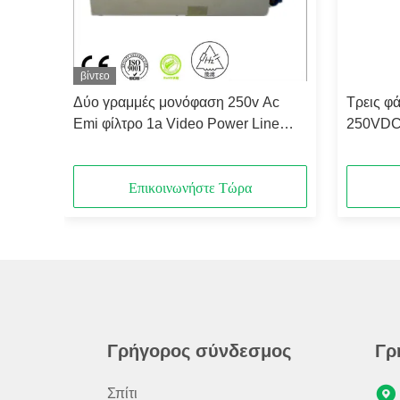
βίντεο
15V
Δύο γραμμές μονόφαση 250v Ac
Τρεις φ
 της
Emi φίλτρο 1a Video Power Line
250VDC 
Φίλτρο θορύβου ανταγωνιστική τιμή
EMC θάλ
δωμάτιο
Επικοινωνήστε Τώρα
Γρήγορος σύνδεσμος
Γρ
Σπίτι