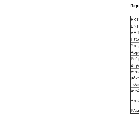
Περ
ΕΚΤ
ΕΚ
ΛΕΙ
Πτώ
Υπε
Αρμ
Ρεύ
Διηλ
Αντ
μόν
Τελ
Άνο
Απώ
Κλι
Σ
ελέγ
ή όσ
Κ