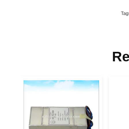
Ε
Κ
Η
Tag
προσ
Εξασ
Re