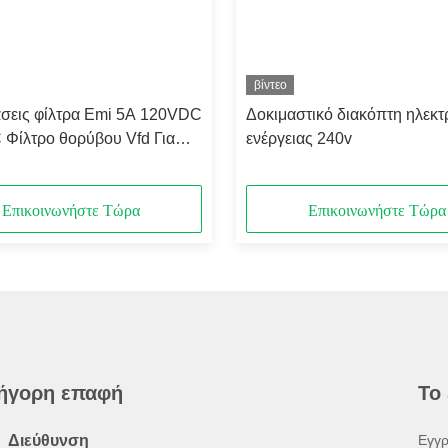
βίντεο
άσεις φίλτρα Emi 5A 120VDC
Δοκιμαστικό διακόπτη ηλεκτ
Φίλτρο θορύβου Vfd Για
ενέργειας 240v
αμο rf προστατευμένο
Επικοινωνήστε Τώρα
Επικοινωνήστε Τώρα
ήγορη επαφή
Το
Διεύθυνση
Εγγρ