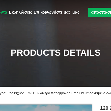
όντα
Εκδηλώσεις
Επικοινωνήστε μαζί μας
απόσπασ
PRODUCTS DETAILS
γραμμής ισχύος Emi 16A Φίλτρο παρεμβολής Emc Για θωρακισμένο δωμ
120 