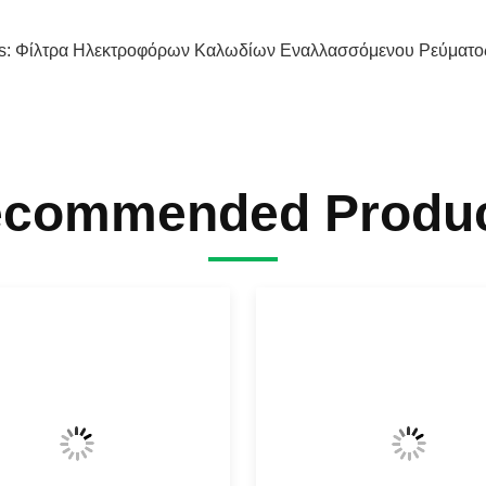
ξασφαλίστε ότι οι αγωγοί εισαγωγής και παραγωγής φίλτρων είναι χωρι
ρατήστε τους μολύβδους εισαγωγής και παραγωγής που χωρίζονται.
 χρήση προστάτευσε να συνδέσει με καλώδιο εάν είναι απαραίτητο, ειδ
s:
Φίλτρα Ηλεκτροφόρων Καλωδίων Εναλλασσόμενου Ρεύματος
τατευθεί από τον ακτινοβολούντα θόρυβο.
φαλίστε ότι η ασπίδα των προστατευμένων καλωδίων ολοκληρώνεται κα
commended Produ