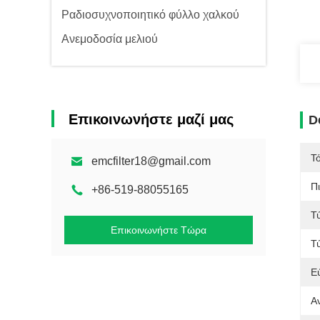
Ραδιοσυχνοποιητικό φύλλο χαλκού
Ανεμοδοσία μελιού
Επικοινωνήστε μαζί μας
D
Τ
emcfilter18@gmail.com
Π
+86-519-88055165
Τ
Επικοινωνήστε Τώρα
Τ
Ε
Α