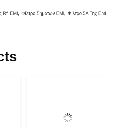
σμένοι.
ικά, στην πλευρά που πρέπει να
 Rfi EMI
,
Φίλτρο Σημάτων EMI
,
Φίλτρο 5A Της Emi
ι στις δύο άκρες.
cts