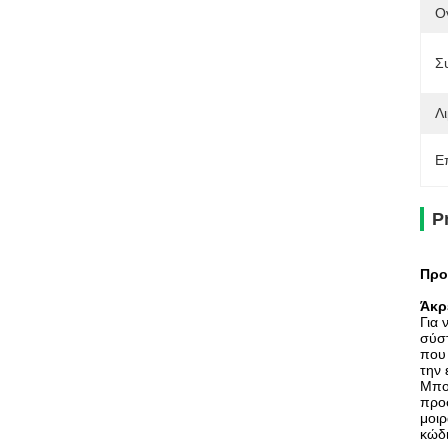
Ο
Σ
Λι
Ε
P
Προ
Άκρε
Για 
σύστ
που 
την 
Μπορ
προσ
μοιρ
κώδι