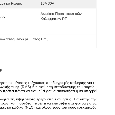
στικό Ρεύμα:
16Α 30Α
Δωμάτιο Προστατευτικών 
μογή:
Καλυμμάτων RF
ναλλασσόμενου ρεύματος Emi
, 
RF
ρήστε τις μέγιστες τρέχουσες προδιαγραφές εκτίμησης για το
γωνικής τιμής (RMS) ή η εκτίμηση ιπποδύναμης του φορτίου
 πρέπει πάντα να εκτιμηθεί για να συναντήσει ή να υπερβεί
ληλα τις υψηλότερες τρέχουσες εκτιμήσεις. Για αυτήν την
τρων, και η σύνδεση πρέπει να επιτρέψει στα φίλτρα για να
λεκτρικό κώδικα (NEC) και όλους τους τοπικούς ηλεκτρικούς