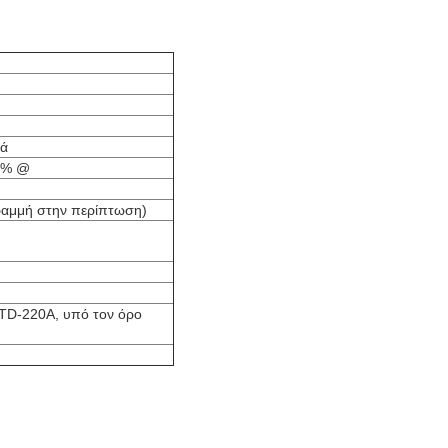
τά
 2% @
ραμμή στην περίπτωση)
TD-220A, υπό τον όρο
ι. Εξασφαλίστε ότι τα καλώδια δύναμης και
 εξασφαλίστε ότι τα καλώδια διασχίζουν σε