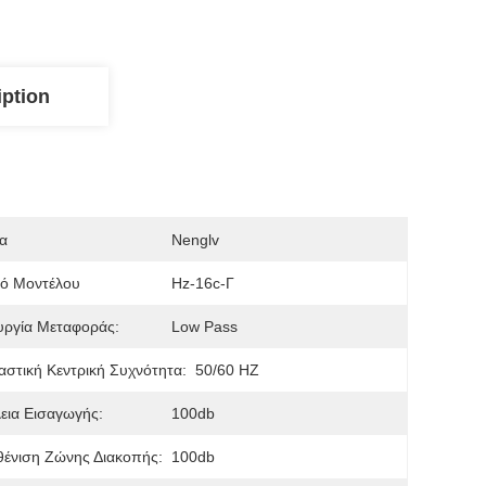
iption
α
Nenglv
μό Μοντέλου
Hz-16c-Γ
υργία Μεταφοράς:
Low Pass
στική Κεντρική Συχνότητα:
50/60 HZ
εια Εισαγωγής:
100db
ένιση Ζώνης Διακοπής:
100db