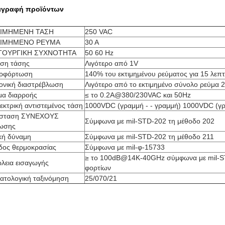
ιγραφή προϊόντων
ΙΜΗΜΕΝΗ ΤΑΣΗ
250 VAC
ΤΙΜΗΜΕΝΟ ΡΕΥΜΑ
30 Α
ΤΟΥΡΓΙΚΗ ΣΥΧΝΟΤΗΤΑ
50 60 Hz
ση τάσης
Λιγότερο από 1V
ρφόρτωση
140% του εκτιμημένου ρεύματος για 15 λεπ
ονική διαστρέβλωση
Λιγότερο από το εκτιμημένο σύνολο ρεύμα
μα διαρροής
≤ το 0.2A@380/230VAC και 50Hz
εκτρική αντιστεμένος τάση
1000VDC (γραμμή - - γραμμή) 1000VDC (γ
ίσταση ΣΥΝΕΧΟΥΣ
Σύμφωνα με mil-STD-202 τη μέθοδο 202
ωσης
ική δύναμη
Σύμφωνα με mil-STD-202 τη μέθοδο 211
δος θερμοκρασίας
Σύμφωνα με mil-φ-15733
≥ το 100dB@14K-40GHz σύμφωνα με mil-S
λεια εισαγωγής
φορτίων
ματολογική ταξινόμηση
25/070/21
τόχος να κρατηθεί η δύναμη και να ελεγχθεί η καλωδίωση που χωρίζετα
χου δεν τρέχουν τον παράλληλο. Εάν τα καλώδια πρέπει να διασχίσουν,
ο το δυνατόν πιό κοντά σε μια σωστή γωνία.
αθοδηγήστε τους αγωγούς τόσο κοντά στην επιτροπή όσο μπορείτε.