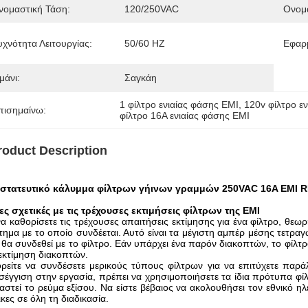
νομαστική Τάση:
120/250VAC
Ονομα
υχνότητα Λειτουργίας:
50/60 HZ
Εφαρ
μάνι:
Σαγκάη
1 φίλτρο ενιαίας φάσης EMI
, 
120v φίλτρο ε
πισημαίνω:
φίλτρο 16A ενιαίας φάσης EMI
roduct Description
στατευτικό κάλυμμα φίλτρων γήινων γραμμών 250VAC 16A EMI 
ς σχετικές με τις τρέχουσες εκτιμήσεις φίλτρων της EMI
να καθορίσετε τις τρέχουσες απαιτήσεις εκτίμησης για ένα φίλτρο, θεω
ημα με το οποίο συνδέεται. Αυτό είναι τα μέγιστη αμπέρ μέσης τετρα
θα συνδεθεί με το φίλτρο. Εάν υπάρχει ένα παρόν διακοπτών, το φίλτρο
εκτίμηση διακοπτών.
είτε να συνδέσετε μερικούς τύπους φίλτρων για να επιτύχετε παράλ
έγγιση στην εργασία, πρέπει να χρησιμοποιήσετε τα ίδια πρότυπα φίλ
αστεί το ρεύμα εξίσου. Να είστε βέβαιος να ακολουθήσει τον εθνικό η
κες σε όλη τη διαδικασία.