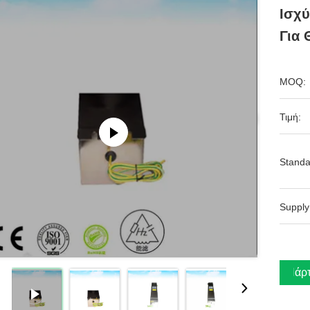
Ισχύ
Για 
MOQ:
Τιμή:
Standa
Supply
Πάρτ