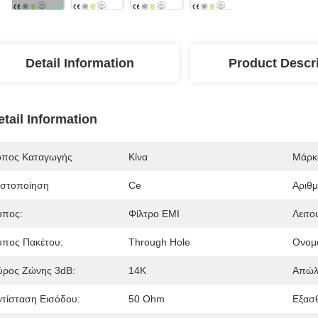
Detail Information
Product Descr
etail Information
όπος Καταγωγής
Κίνα
Μάρκ
ιστοποίηση
Ce
Αριθ
ύπος:
Φίλτρο EMI
Λειτο
ύπος Πακέτου:
Through Hole
Ονομα
ύρος Ζώνης 3dB:
14Κ
Απώλ
ντίσταση Εισόδου:
50 Ohm
Εξασθ