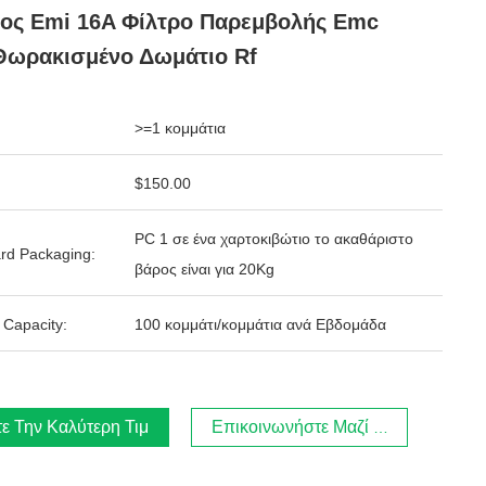
ος Emi 16A Φίλτρο Παρεμβολής Emc
Θωρακισμένο Δωμάτιο Rf
>=1 κομμάτια
$150.00
PC 1 σε ένα χαρτοκιβώτιο το ακαθάριστο
rd Packaging:
βάρος είναι για 20Kg
 Capacity:
100 κομμάτι/κομμάτια ανά Εβδομάδα
ε Την Καλύτερη Τιμή
Επικοινωνήστε Μαζί Μας