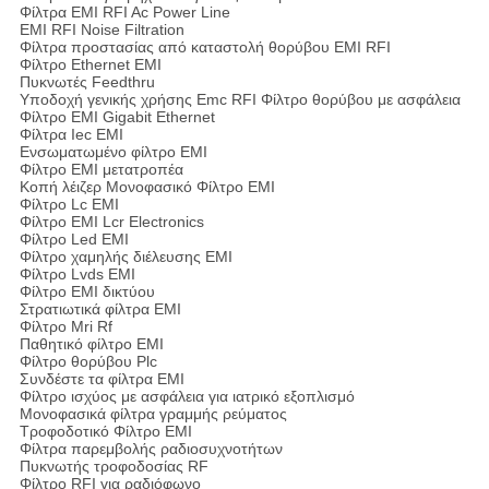
Φίλτρα EMI RFI Ac Power Line
EMI RFI Noise Filtration
Φίλτρα προστασίας από καταστολή θορύβου EMI RFI
Φίλτρο Ethernet EMI
Πυκνωτές Feedthru
Υποδοχή γενικής χρήσης Emc RFI Φίλτρο θορύβου με ασφάλεια
Φίλτρο EMI Gigabit Ethernet
Φίλτρα Iec EMI
Ενσωματωμένο φίλτρο EMI
Φίλτρο EMI μετατροπέα
Κοπή λέιζερ Μονοφασικό Φίλτρο EMI
Φίλτρο Lc EMI
Φίλτρο EMI Lcr Electronics
Φίλτρο Led EMI
Φίλτρο χαμηλής διέλευσης EMI
Φίλτρο Lvds EMI
Φίλτρο EMI δικτύου
Στρατιωτικά φίλτρα EMI
Φίλτρο Mri Rf
Παθητικό φίλτρο EMI
Φίλτρο θορύβου Plc
Συνδέστε τα φίλτρα EMI
Φίλτρο ισχύος με ασφάλεια για ιατρικό εξοπλισμό
Μονοφασικά φίλτρα γραμμής ρεύματος
Τροφοδοτικό Φίλτρο EMI
Φίλτρα παρεμβολής ραδιοσυχνοτήτων
Πυκνωτής τροφοδοσίας RF
Φίλτρο RFI για ραδιόφωνο