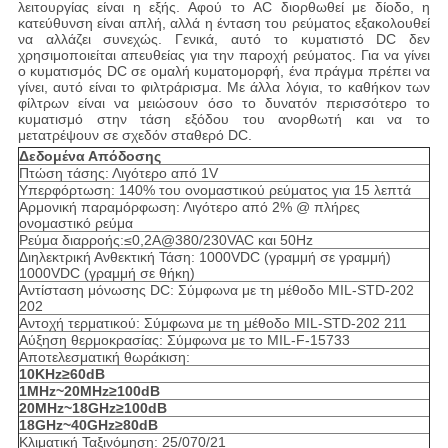
λειτουργίας είναι η εξής. Αφού το AC διορθωθεί με δίοδο, η
κατεύθυνση είναι απλή, αλλά η ένταση του ρεύματος εξακολουθεί
να αλλάζει συνεχώς. Γενικά, αυτό το κυματιστό DC δεν
χρησιμοποιείται απευθείας για την παροχή ρεύματος. Για να γίνει
ο κυματισμός DC σε ομαλή κυματομορφή, ένα πράγμα πρέπει να
γίνει, αυτό είναι το φιλτράρισμα. Με άλλα λόγια, το καθήκον των
φίλτρων είναι να μειώσουν όσο το δυνατόν περισσότερο το
κυματισμό στην τάση εξόδου του ανορθωτή και να το
μετατρέψουν σε σχεδόν σταθερό DC.
Δεδομένα Απόδοσης
Πτώση τάσης: Λιγότερο από 1V
Υπερφόρτωση: 140% του ονομαστικού ρεύματος για 15 λεπτά
Αρμονική παραμόρφωση: Λιγότερο από 2% @ πλήρες
ονομαστικό ρεύμα
Ρεύμα διαρροής:≤0,2A@380/230VAC και 50Hz
Διηλεκτρική Ανθεκτική Τάση: 1000VDC (γραμμή σε γραμμή)
1000VDC (γραμμή σε θήκη)
Αντίσταση μόνωσης DC: Σύμφωνα με τη μέθοδο MIL-STD-202
202
Αντοχή τερματικού: Σύμφωνα με τη μέθοδο MIL-STD-202 211
Αύξηση θερμοκρασίας: Σύμφωνα με το MIL-F-15733
Αποτελεσματική θωράκιση:
10KHz≥60dB
1MHz~20MHz≥100dB
20MHz~18GHz≥100dB
18GHz~40GHz≥80dB
Κλιματική Ταξινόμηση: 25/070/21