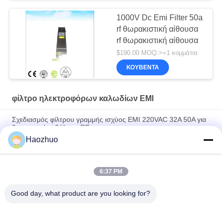
1000V Dc Emi Filter 50a
rf θωρακιστική αίθουσα
rf θωρακιστική αίθουσα
$190.00 MOQ:>=1 κομμάτια
ΚΟΥΒΈΝΤΑ
φίλτρο ηλεκτροφόρων καλωδίων EMI
Σχεδιασμός φίλτρου γραμμής ισχύος EMI 220VAC 32A 50A για
θωρακισμένο θάλαμο RF
Haozhuo
1p 50 60 Hz 16a 220v Rfi Ac Emi Σωλήνες ηλεκτρικής ενέργειας
Σχεδιασμός φίλτρου Dc Σωλήνες φίλτρου
6:37 PM
70A 500VAC EMC EMI Λύσεις φίλτρων γραμμών ηλεκτρικής
ενέργειας Ηλεκτρική καταστολή θορύβου υψηλής ποιότητας
Good day, what product are you looking for?
Λαϊκή κατηγορία
Όλα