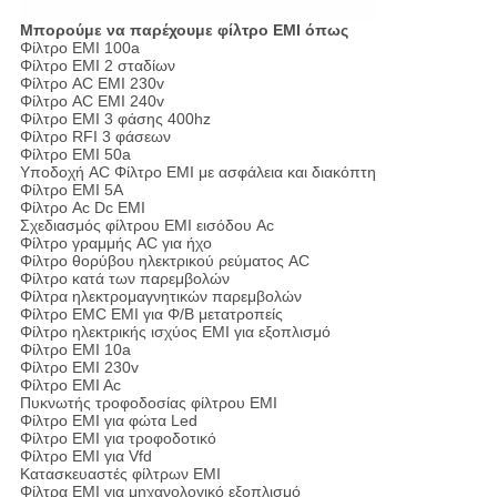
Μπορούμε να παρέχουμε φίλτρο EMI όπως
Φίλτρο EMI 100a
Φίλτρο EMI 2 σταδίων
Φίλτρο AC EMI 230v
Φίλτρο AC EMI 240v
Φίλτρο EMI 3 φάσης 400hz
Φίλτρο RFI 3 φάσεων
Φίλτρο EMI 50a
Υποδοχή AC Φίλτρο EMI με ασφάλεια και διακόπτη
Φίλτρο EMI 5A
Φίλτρο Ac Dc EMI
Σχεδιασμός φίλτρου EMI εισόδου Ac
Φίλτρο γραμμής AC για ήχο
Φίλτρο θορύβου ηλεκτρικού ρεύματος AC
Φίλτρο κατά των παρεμβολών
Φίλτρα ηλεκτρομαγνητικών παρεμβολών
Φίλτρο EMC EMI για Φ/Β μετατροπείς
Φίλτρο ηλεκτρικής ισχύος EMI για εξοπλισμό
Φίλτρο EMI 10a
Φίλτρο EMI 230v
Φίλτρο EMI Ac
Πυκνωτής τροφοδοσίας φίλτρου EMI
Φίλτρο EMI για φώτα Led
Φίλτρο EMI για τροφοδοτικό
Φίλτρο EMI για Vfd
Κατασκευαστές φίλτρων EMI
Φίλτρα EMI για μηχανολογικό εξοπλισμό