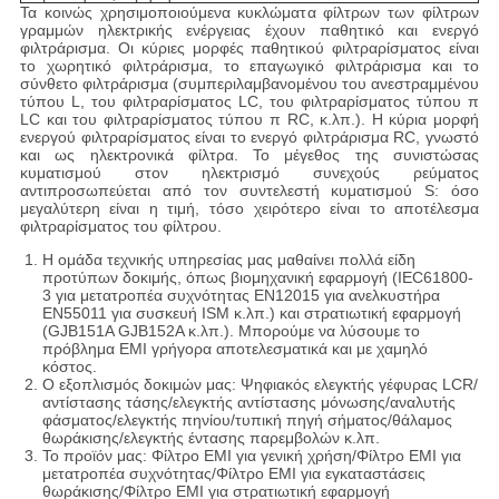
Τα κοινώς χρησιμοποιούμενα κυκλώματα φίλτρων των φίλτρων
γραμμών ηλεκτρικής ενέργειας έχουν παθητικό και ενεργό
φιλτράρισμα. Οι κύριες μορφές παθητικού φιλτραρίσματος είναι
το χωρητικό φιλτράρισμα, το επαγωγικό φιλτράρισμα και το
σύνθετο φιλτράρισμα (συμπεριλαμβανομένου του ανεστραμμένου
τύπου L, του φιλτραρίσματος LC, του φιλτραρίσματος τύπου π
LC και του φιλτραρίσματος τύπου π RC, κ.λπ.). Η κύρια μορφή
ενεργού φιλτραρίσματος είναι το ενεργό φιλτράρισμα RC, γνωστό
και ως ηλεκτρονικά φίλτρα. Το μέγεθος της συνιστώσας
κυματισμού στον ηλεκτρισμό συνεχούς ρεύματος
αντιπροσωπεύεται από τον συντελεστή κυματισμού S: όσο
μεγαλύτερη είναι η τιμή, τόσο χειρότερο είναι το αποτέλεσμα
φιλτραρίσματος του φίλτρου.
Η ομάδα τεχνικής υπηρεσίας μας μαθαίνει πολλά είδη
προτύπων δοκιμής, όπως βιομηχανική εφαρμογή (IEC61800-
3 για μετατροπέα συχνότητας EN12015 για ανελκυστήρα
EN55011 για συσκευή ISM κ.λπ.) και στρατιωτική εφαρμογή
(GJB151A GJB152A κ.λπ.). Μπορούμε να λύσουμε το
πρόβλημα EMI γρήγορα αποτελεσματικά και με χαμηλό
κόστος.
Ο εξοπλισμός δοκιμών μας: Ψηφιακός ελεγκτής γέφυρας LCR/
αντίστασης τάσης/ελεγκτής αντίστασης μόνωσης/αναλυτής
φάσματος/ελεγκτής πηνίου/τυπική πηγή σήματος/θάλαμος
θωράκισης/ελεγκτής έντασης παρεμβολών κ.λπ.
Το προϊόν μας: Φίλτρο EMI για γενική χρήση/Φίλτρο EMI για
μετατροπέα συχνότητας/Φίλτρο EMI για εγκαταστάσεις
θωράκισης/Φίλτρο EMI για στρατιωτική εφαρμογή