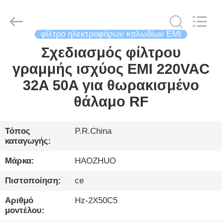
Changzhou
Haozhuo
Electronic
Co.,
Ltd..
All
φίλτρο ηλεκτροφόρων καλωδίων EMI
Rights
Reserved.
Σχεδιασμός φίλτρου
ΣΠΊΤΙ
γραμμής ισχύος EMI 220VAC
ΠΡΟΪΌΝΤΑ
32A 50A για θωρακισμένο
θάλαμο RF
ΓΙΑ
ΕΜΆΣ
Τόπος
P.R.China
καταγωγής:
ΞΕΝΆΓΗΣΗ
Μάρκα:
HAOZHUO
ΣΤΟ
Πιστοποίηση:
ce
ΕΡΓΟΣΤΆΣΙΟ
Αριθμό
Hz-2X50C5
μοντέλου: