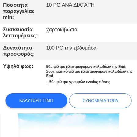
ΠΟΙΟΤΙΚΌΣ
Ποσότητα
10 PC ΑΝΆ ΔΙΑΤΑΓΉ
ΈΛΕΓΧΟΣ
παραγγελίας
min:
Συσκευασία
χαρτοκιβώτιο
ΕΠΙΚΟΙΝΩΝΉΣΤΕ
λεπτομέρειες:
ΜΑΖΊ
Δυνατότητα
100 PC την εβδομάδα
ΜΑΣ
προσφοράς:
Υψηλό φως:
,
50a φίλτρο ηλεκτροφόρων καλωδίων της Emi
ΕΙΔΉΣΕΙΣ
Συστηματικό φίλτρο ηλεκτροφόρων καλωδίων της
Emi
,
50a φίλτρο γραμμών ενιαίας φάσης
SITEMAP
ΚΑΛΎΤΕΡΗ ΤΙΜΉ
ΣΥΝΟΜΙΛΊΑ ΤΏΡΑ
ΠΟΛΙΤΙΚΉ
ΑΠΟΡΡΉΤΟΥ