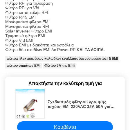
Φίλτρο RFI για τηλεόραση
Φίλτρο RFI για Vfd
Φίλτρο καταστολής RFI
Φίλτρο Rj45 EMI
Μονοφασικό φίλτρο EMI
Μονοφασικό φίλτρο RFI
Solar Inverter Φίλτρο EMI
Τριφασικά φίλτρα EMI
Φίλτρο Vfd EMI
Φίλτρο EMI με διακόπτη και ασφάλεια
Φίλτρο δύο σταδίων EMI Ac Power RFI
ΚΑΙ ΤΑ ΛΟΙΠΑ.
φίλτρα ηλεκτροφόρων καλωδίων εναλλασσόμενου ρεύματος rfi EMI
φίλτρο σημάτων EMI
Φίλτρο 5A της Emi
Αποκτήστε την καλύτερη τιμή για
Σχεδιασμός φίλτρου γραμμής
ισχύος EMI 220VAC 32A 50A για
θωρακισμένο θάλαμο RF
Κουβέντα