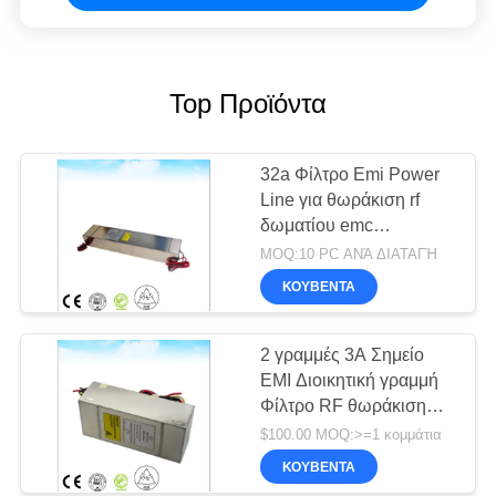
Top Προϊόντα
32a Φίλτρο Emi Power
Line για θωράκιση rf
δωματίου emc
ανηχοϊκός θάλαμος
MOQ:10 PC ΑΝΆ ΔΙΑΤΑΓΉ
θαλάμου
ΚΟΥΒΈΝΤΑ
2 γραμμές 3A Σημείο
EMI Διοικητική γραμμή
Φίλτρο RF θωράκιση
θάλαμος EMC
$100.00 MOQ:>=1 κομμάτια
ΚΟΥΒΈΝΤΑ